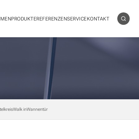
HMEN
PRODUKTE
REFERENZEN
SERVICE
KONTAKT
telkreis
Walk in
Wannentür