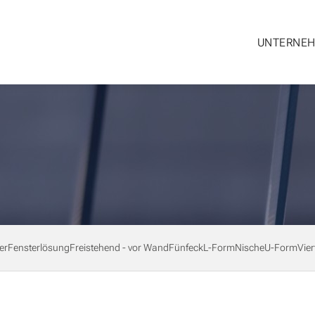
UNTERNE
er
Fensterlösung
Freistehend - vor Wand
Fünfeck
L-Form
Nische
U-Form
Vier