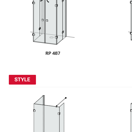
RP 487
STYLE